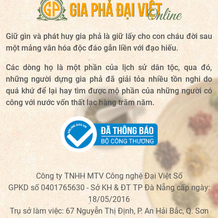
Giữ gìn và phát huy gia phả là giữ lấy cho con cháu đời sau
một mảng văn hóa độc đáo gắn liền với đạo hiếu.
Các dòng họ là một phần của lịch sử dân tộc, qua đó,
những người dựng gia phả đã giải tỏa nhiều tồn nghi do
quá khứ để lại hay tìm được mộ phần của những người có
công với nước vốn thất lạc hàng trăm năm.
Công ty TNHH MTV Công nghệ Đại Việt Số
GPKD số 0401765630 - Sở KH & ĐT TP Đà Nẵng cấp ngày:
18/05/2016
Trụ sở làm việc: 67 Nguyễn Thị Định, P. An Hải Bắc, Q. Sơn