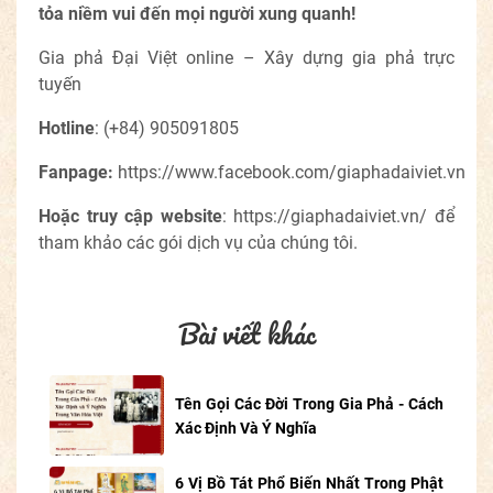
tỏa niềm vui đến mọi người xung quanh!
Gia phả Đại Việt online – Xây dựng gia phả trực
tuyến
Hotline
:
(+84) 905091805
Fanpage:
https://www.facebook.com/giaphadaiviet.vn
Hoặc truy cập
website
:
https://giaphadaiviet.vn/
để
tham khảo các gói dịch vụ của chúng tôi.
Bài viết khác
Tên Gọi Các Đời Trong Gia Phả - Cách
Xác Định Và Ý Nghĩa
6 Vị Bồ Tát Phổ Biến Nhất Trong Phật