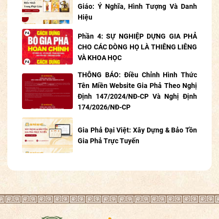
Giáo: Ý Nghĩa, Hình Tượng Và Danh
Hiệu
Phần 4: SỰ NGHIỆP DỰNG GIA PHẢ
CHO CÁC DÒNG HỌ LÀ THIÊNG LIÊNG
VÀ KHOA HỌC
THÔNG BÁO: Điều Chỉnh Hình Thức
Tên Miền Website Gia Phả Theo Nghị
Định 147/2024/NĐ-CP Và Nghị Định
174/2026/NĐ-CP
Gia Phả Đại Việt: Xây Dựng & Bảo Tồn
Gia Phả Trực Tuyến