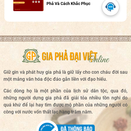
Phả Và Cách Khắc Phục
Giữ gìn và phát huy gia phả là giữ lấy cho con cháu đời sau
một mảng văn hóa độc đáo gắn liền với đạo hiếu.
Các dòng họ là một phần của lịch sử dân tộc, qua đó,
những người dựng gia phả đã giải tỏa nhiều tồn nghi do
quá khứ để lại hay tìm được mộ phần của những người có
công với nước vốn thất lạc hàng trăm năm.