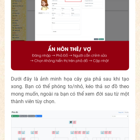
Dưới đây là ảnh minh họa cây gia phả sau khi tạo
xong. Bạn có thể phóng to/nhỏ, kéo thả sơ đồ theo
mong muốn, ngoài ra bạn có thể xem đời sau từ một
thành viên tùy chọn.