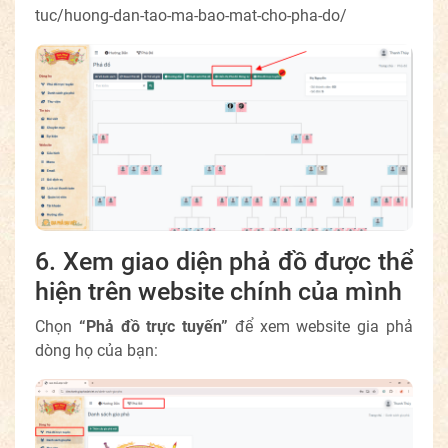
tuc/huong-dan-tao-ma-bao-mat-cho-pha-do/
6. Xem giao diện phả đồ được thể
hiện trên website chính của mình
Chọn
“Phả đồ trực tuyến”
để xem website gia phả
dòng họ của bạn: