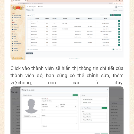
Click vào thành viên sẽ hiển thị thông tin chi tiết của
thành viên đó, bạn cũng có thể chỉnh sửa, thêm
vợ/chồng, con cái ở đây.