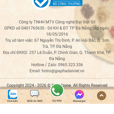
Công ty TNHH MTV Công nghệ Đại Việt Số
GPKD số 0401765630 - Sở KH & ĐT TP Đà Nẵng cấp ngày:
18/05/2016
Trụ sở làm việc: 67 Nguyễn Thị Định, P. An Hải Bắc, Q. Sơn
Trà, TP. Đà Nẵng
Địa chỉ ĐKKD: 257 Lê Duẩn, P. Chính Gián, Q. Thanh Khê, TP.
Đà Nẵng
Hotline / Zalo:
0965.323.336
Email:
hotro@giaphadaiviet.vn
Copyright 2024 - 2026 ©
Cloudzone
. All Rights Reserved
Gọi điện
Chat Zalo
Nhắn tin SMS
Messenger