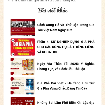
tham khảo các gói dịch vụ của chúng tôi.
Bài viết khác
Cách Xưng Hô Và Thứ Bậc Trong Gia
Tộc Việt Nam Ngày Xưa
Phần 4: SỰ NGHIỆP DỰNG GIA PHẢ
CHO CÁC DÒNG HỌ LÀ THIÊNG LIÊNG
VÀ KHOA HỌC
Ngày Vía Thần Tài 2025: Ý Nghĩa,
Phong Tục, Và Cách Cầu Tài Lộc
Gia Phả Đại Việt - Hạ Tầng Lưu Trữ
Gia Phả Vững Chắc, Đáng Tin Cậy
Những Sai Lầm Phổ Biến Khi Lập Gia