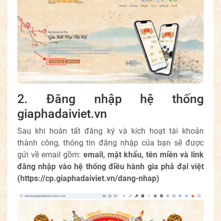
2. Đăng nhập hệ thống
giaphadaiviet.vn
Sau khi hoàn tất đăng ký và kích hoạt tài khoản
thành công, thông tin đăng nhập của bạn sẽ được
gửi về email gồm:
email, mật khẩu, tên miền và link
đăng nhập vào hệ thống điều hành gia phả đại việt
(
https://cp.giaphadaiviet.vn/dang-nhap
)