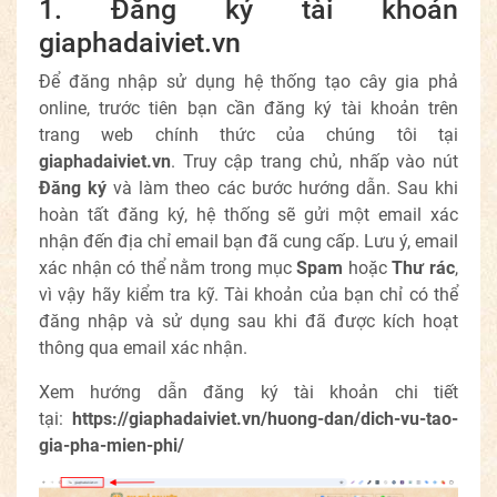
1. Đăng ký tài khoản
giaphadaiviet.vn
Để đăng nhập sử dụng hệ thống tạo cây gia phả
online, trước tiên bạn cần đăng ký tài khoản trên
trang web chính thức của chúng tôi tại
giaphadaiviet.vn
. Truy cập trang chủ, nhấp vào nút
Đăng ký
và làm theo các bước hướng dẫn. Sau khi
hoàn tất đăng ký, hệ thống sẽ gửi một email xác
nhận đến địa chỉ email bạn đã cung cấp. Lưu ý, email
xác nhận có thể nằm trong mục
Spam
hoặc
Thư rác
,
vì vậy hãy kiểm tra kỹ. Tài khoản của bạn chỉ có thể
đăng nhập và sử dụng sau khi đã được kích hoạt
thông qua email xác nhận.
Xem hướng dẫn đăng ký tài khoản chi tiết
tại:
https://giaphadaiviet.vn/huong-dan/dich-vu-tao-
gia-pha-mien-phi/